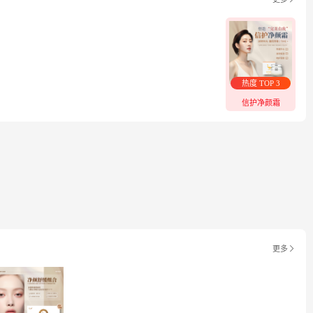
热度 TOP 3
信护净颜霜
更多