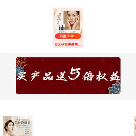
热度 TOP 2
奥莱多重美白祛斑霜